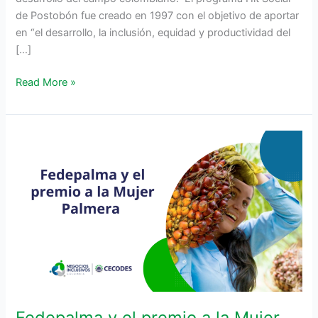
de Postobón fue creado en 1997 con el objetivo de aportar
en “el desarrollo, la inclusión, equidad y productividad del
[…]
Read More »
Fedepalma
y
el
premio
a
la
Mujer
Palmera
Fedepalma y el premio a la Mujer