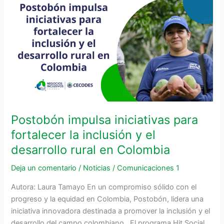
impulsa
iniciativas
para
fortalecer
la
inclusión
y
el
desarrollo
rural
Postobón impulsa iniciativas para
en
fortalecer la inclusión y el
Colombia
desarrollo rural en Colombia
Deja un comentario
/
Noticias
/
Comunicaciones 1
Autora: Laura Tamayo En un compromiso sólido con el
progreso y la equidad en Colombia, Postobón, lidera una
iniciativa innovadora destinada a promover la inclusión y el
desarrollo del campo colombiano. El programa Hit Social