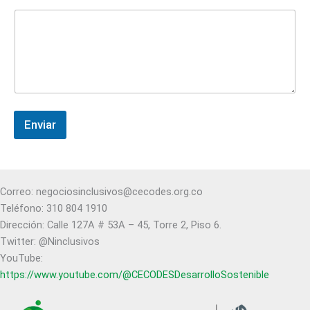
Enviar
A
l
t
Correo: negociosinclusivos@cecodes.org.co
e
Teléfono: 310 804 1910
r
Dirección: Calle 127A # 53A – 45, Torre 2, Piso 6.
n
Twitter: @Ninclusivos
a
YouTube:
t
https://www.youtube.com/@CECODESDesarrolloSostenible
i
v