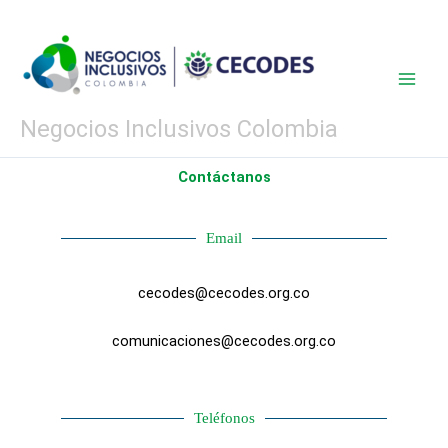
Ir
al
contenido
Negocios Inclusivos Colombia
Contáctanos
Email
cecodes@cecodes.org.co
comunicaciones@cecodes.org.co
Teléfonos