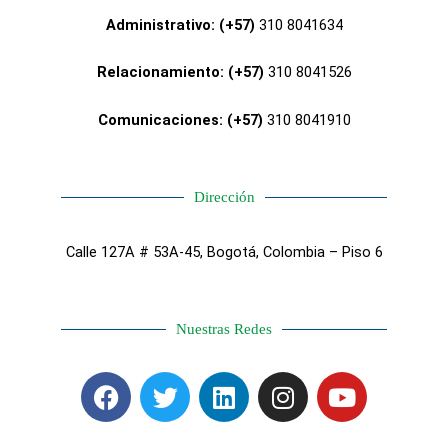
Administrativo: (+57)
310 8041634
Relacionamiento: (+57)
310 8041526
Comunicaciones: (+57)
310 8041910
Dirección
Calle 127A # 53A-45, Bogotá, Colombia – Piso 6
Nuestras Redes
F
T
L
I
Y
a
w
i
n
o
c
i
n
s
u